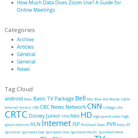
How Much Data Does Zoom Use? A Guide for
Online Meetings
Categories
Archive
Articles
Général
General
News
Tag Cloud
Bell
android
Basic TV Package
Basic
Bite
Blue Ant Media
Cable
CNN
CBC News Network
Internet Service
CBB
Cottage Life
CRTC
HD
Disney Junior
hbo
FTTN
high-speed cable
high
Internet
HLN
ISP
PVR
speed internet
Premium Basic
Roku
RT
Sportsnet
Sportsnet East
Sportsnet One
Sportsnet Pacific
Sportsnet West