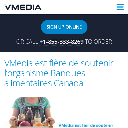
SIGN UP ONLINE
OR CALL
+1-855-333-8269
TO ORDER
VMedia est fière de soutenir
l’organisme Banques
alimentaires Canada