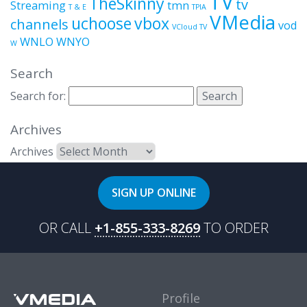
TV
TheSkinny
tv
Streaming
tmn
T & E
TPIA
VMedia
uchoose
vbox
channels
vod
VCloud TV
WNLO
WNYO
W
Search
Search for:
Archives
Archives
SIGN UP ONLINE
OR CALL
+1-855-333-8269
TO ORDER
Profile