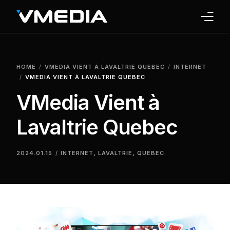
INTERNET
HOME
VMEDIA VIENT À LAVALTRIE QUEBEC
INTERNET
TV
VMEDIA VIENT À LAVALTRIE QUEBEC
VMedia Vient à
PHONE
Lavaltrie Quebec
HOME SECURITY
WHY US
2024.01.15
INTERNET
,
LAVALTRIE
,
QUEBEC
SUPPORT