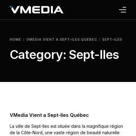
INTERNET
HOME
VMEDIA VIENT A SEPT-ILES QUÉBEC
SEPT-ILES
TV
Category:
Sept-Iles
PHONE
HOME SECURITY
WHY US
SUPPORT
VMedia Vient a Sept-Iles Québec
La ville de Sept-Iles est située dans la magnifique région
de la Côte-Nord, une vaste région de beauté naturelle