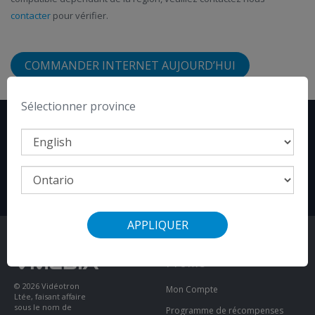
contacter
pour vérifier.
COMMANDER INTERNET AUJOURD’HUI
Sélectionner province
ABONNEZ-VOUS
OU APPELEZ LE
+1-855-333-8269
POUR COMMANDER
APPLIQUER
Profile
© 2026 Vidéotron
Mon Compte
Ltée, faisant affaire
sous le nom de
Programme de récompenses