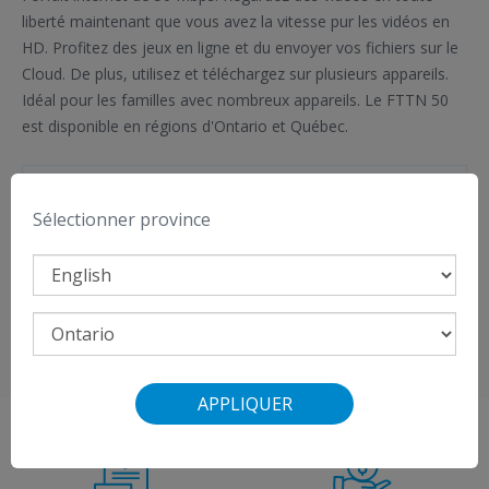
liberté maintenant que vous avez la vitesse pur les vidéos en
HD. Profitez des jeux en ligne et du envoyer vos fichiers sur le
Cloud. De plus, utilisez et téléchargez sur plusieurs appareils.
Idéal pour les familles avec nombreux appareils. Le FTTN 50
est disponible en régions d'Ontario et Québec.
Informations Importantes
Sélectionner province
Crédit de 50 $ offert avec l’abonnement au
forfait télé Premium Flex de VMedia
Afficher
la liste des modems compatibles
.
APPLIQUER