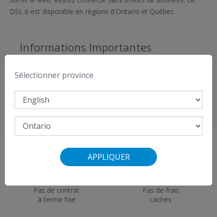
DSL 6 est disponible en régions d'Ontario et Québec.
Informations Importantes
Crédit de 50 $ offert avec l’abonnement au
Sélectionner province
forfait télé Premium Flex de VMedia
Afficher
la liste des modems compatibles
.
APPLIQUER
Pas de contrat
Pas de frais
à terme fixe
cachés