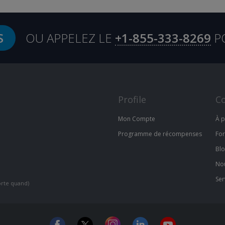
S
OU APPELEZ LE
+1-855-333-8269
P
Profile
C
Mon Compte
À 
Programme de récompenses
Fo
Bl
Nou
Ser
orte quand)