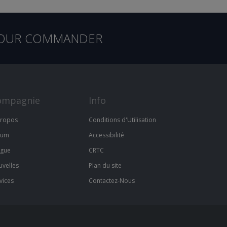
OUR COMMANDER
ompagnie
Info
propos
Conditions d'Utilisation
rum
Accessibilité
ogue
CRTC
velles
Plan du site
vices
Contactez-Nous