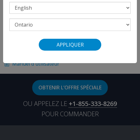
fonctionnement
Batterie de rechange
Une CR123A
Poids
1.90 onces (54 grammes)
APPLIQUER
Documentation
Manuel d'utilisateur
OBTENIR L’OFFRE SPÉCIALE
OU APPELEZ LE
+1-855-333-8269
POUR COMMANDER