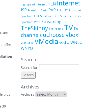
Internet
HLN
high speed internet
ISP
PVR
Premium Basic
Roku
RT
Sportsnet
Sportsnet East
Sportsnet One
Sportsnet Pacific
Streaming
Sportsnet West
T & E
TV
TheSkinny
tv
tmn
TPIA
cture
uchoose
vbox
channels
VMedia
vod
WNLO
VCloud TV
W
a offre
WNYO
allation
Search
Search for:
Archives
le plus
Archives
à 30