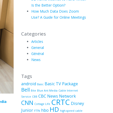
Is the Better Option?
How Much Data Does Zoom
Use? A Guide for Online Meetings
Categories
Articles
General
Général
News
Tags
android
Basic TV Package
Basic
Bell
Bite
Blue Ant Media
Cable Internet
CBC News Network
Service
CBB
CRTC
CNN
dia
Disney
Cottage Life
HD
Junior
hbo
FTTN
high-speed cable