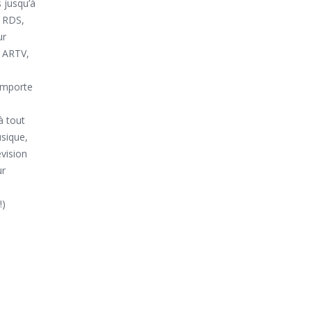
 jusqu’à
e RDS,
ur
, ARTV,
importe
à tout
usique,
évision
ur
!)