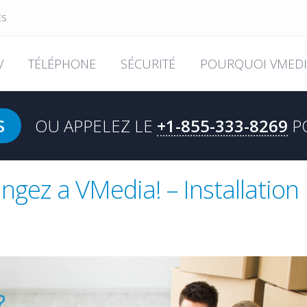
ES
V
TÉLÉPHONE
SÉCURITÉ
POURQUOI VMEDI
S
OU APPELEZ LE
+1-855-333-8269
P
ez a VMedia! – Installation