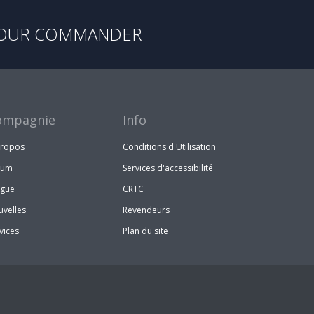
OUR COMMANDER
ompagnie
Info
propos
Conditions d'Utilisation
rum
Services d'accessibilité
ogue
CRTC
velles
Revendeurs
vices
Plan du site