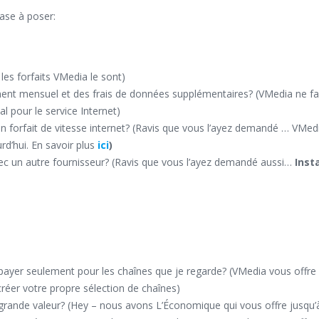
ase à poser:
s les forfaits VMedia le sont)
ement mensuel et des frais de données supplémentaires? (VMedia ne fa
tal pour le service Internet)
on forfait de vitesse internet? (Ravis que vous l’ayez demandé … VMedi
urd’hui. En savoir plus
ici
)
is avec un autre fournisseur? (Ravis que vous l’ayez demandé aussi…
Inst
 payer seulement pour les chaînes que je regarde? (VMedia vous offre 
 créer votre propre sélection de chaînes)
t à grande valeur? (Hey – nous avons L’Économique qui vous offre jusqu’