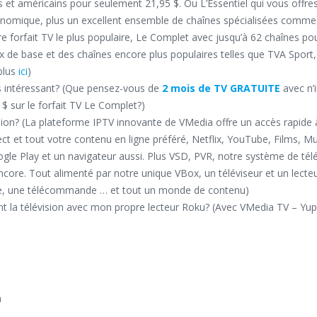
 et américains pour seulement 21,95 $. Ou L’Essentiel qui vous offres
conomique, plus un excellent ensemble de chaînes spécialisées comm
re forfait TV le plus populaire, Le Complet avec jusqu’à 62 chaînes po
 de base et des chaînes encore plus populaires telles que TVA Sport
 plus
ici
)
 intéressant? (Que pensez-vous de
2 mois de TV GRATUITE
avec n’
 $ sur le forfait TV Le Complet?)
vision? (La plateforme IPTV innovante de VMedia offre un accès rapide 
ect et tout votre contenu en ligne préféré, Netflix, YouTube, Films, M
ogle Play et un navigateur aussi. Plus VSD, PVR, notre système de tél
encore. Tout alimenté par notre unique VBox, un téléviseur et un lecte
ue, une télécommande … et tout un monde de contenu)
t la télévision avec mon propre lecteur Roku? (Avec VMedia TV – Yup
a