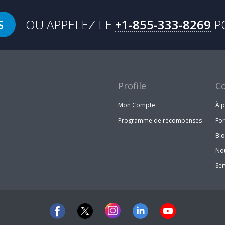
S
OU APPELEZ LE
+1-855-333-8269
P
Profile
C
Mon Compte
À 
Programme de récompenses
Fo
Bl
Nou
Ser