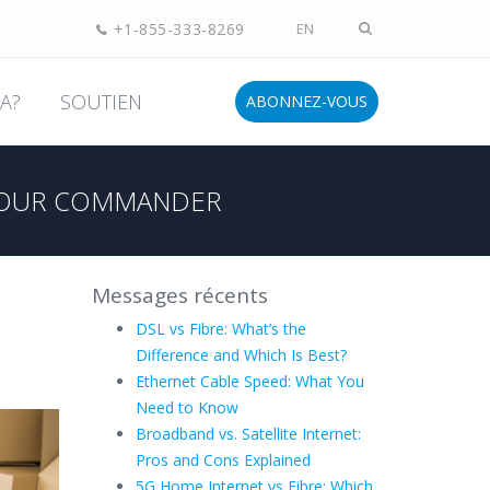
+1-855-333-8269
EN
A?
SOUTIEN
ABONNEZ-VOUS
OUR COMMANDER
Messages récents
DSL vs Fibre: What’s the
Difference and Which Is Best?
Ethernet Cable Speed: What You
Need to Know
Broadband vs. Satellite Internet:
Pros and Cons Explained
5G Home Internet vs Fibre: Which