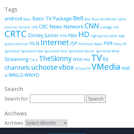
Tags
Bell
android
Basic TV Package
Basic
Bite
Blue Ant Media
Cable
CNN
CBC News Network
Internet Service
CBB
Cottage Life
CRTC
HD
Disney Junior
hbo
FTTN
high-speed cable
high
Internet
HLN
ISP
PVR
speed internet
Premium Basic
Roku
RT
Sportsnet
Sportsnet East
Sportsnet One
Sportsnet Pacific
Sportsnet West
TV
TheSkinny
tv
Streaming
tmn
T & E
TPIA
VMedia
uchoose
vbox
channels
vod
VCloud TV
WNLO
WNYO
W
Search
Search for:
Archives
Archives